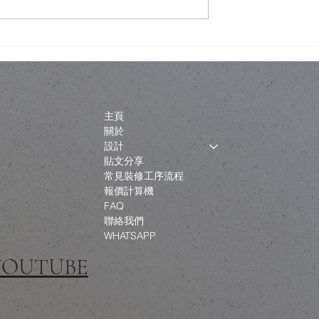
唔一定係拆咗重
金色內櫳、經典建築與「文
制下的設計取捨
破壞」：翻新工程如何不淪
政治騷？
主頁
關於
設計
貼文分享
常見裝修工序流程
報價計算機
FAQ
聯絡我們
WHATSAPP
 YOUTUBE