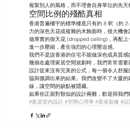
複製別人的風格，而不理會自身單位的先天
空間比例的殘酷真相
香港普遍樓宇的標準樓底只有約 8 呎（約 2.
力的深色天花或複雜的木飾面時，很大機會該
做厚實的假天花 (dropped ceiling
進一步壓縮，產生強烈的心理壓迫感。
我們不是說香港的住宅不能做深色或具質感
幾個在處理家居空間規劃時，我們常常需要
設計從來沒有完美的公式，每一個令人舒服
協與微調出來的結果。我們改變不了大廈的
線，讓空間的缺點被隱藏。
如果你正面對類似的設計兩難，歡迎與我們
#家居室內設計
#空間心理學
#香港裝修
#設