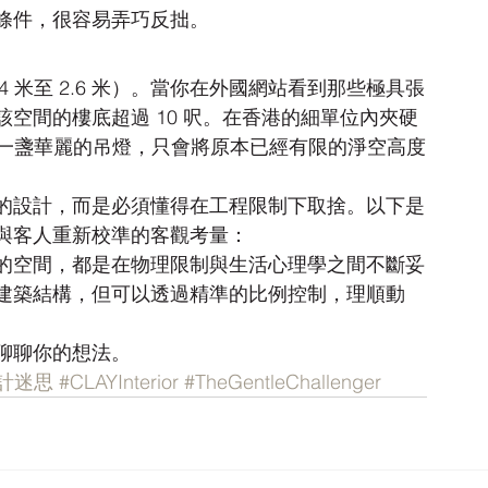
條件，很容易弄巧反拙。
4 米至 2.6 米）。當你在外國網站看到那些極具張
空間的樓底超過 10 呎。在香港的細單位內夾硬
)，再配上一盞華麗的吊燈，只會將原本已經有限的淨空高度
的設計，而是必須懂得在工程限制下取捨。以下是
與客人重新校準的客觀考量：
的空間，都是在物理限制與生活心理學之間不斷妥
建築結構，但可以透過精準的比例控制，理順動
聊聊你的想法。
計迷思
#CLAYInterior
#TheGentleChallenger