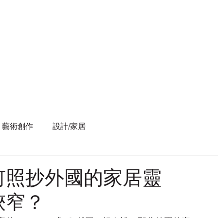
藝術創作
設計/家居
何照抄外國的家居靈
狹窄？