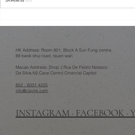
人工智能會唔會睇穿你屋企？
舊樓翻新，
錯視設計作為一層誘餌
練：結構限
HK Address: Room 801, Block A Sun Fung centre,
88 kwok shui road, tsuen wan
Macao Address: Shop J Rua De Pedro Nolasco
Da Silva,N2,Cave Centro Cmercial Capitol
852．6031 4225
info@clayhk.com
INSTAGRAM · FACEBOOK ·