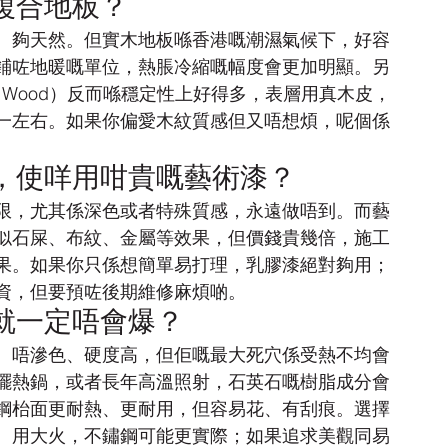
複合地板？
、夠天然。但實木地板喺香港嘅潮濕氣候下，好容
鋪咗地暖嘅單位，熱脹冷縮嘅幅度會更加明顯。另
ed Wood）反而喺穩定性上好得多，表層用真木皮，
一左右。如果你偏愛木紋質感但又唔想煩，呢個係
，使咩用咁貴嘅藝術漆？
限，尤其係深色或者特殊質感，永遠做唔到。而藝
似石屎、布紋、金屬等效果，但價錢貴幾倍，施工
果。如果你只係想簡單易打理，乳膠漆絕對夠用；
資，但要預咗後期維修麻煩啲。
就一定唔會爆？
度高、唔滲色、硬度高，但佢嘅最大死穴係受熱不均會
擺熱鍋，或者長年高溫照射，石英石嘅樹脂成分會
鋼枱面更耐熱、更耐用，但容易花、有刮痕。選擇
、用大火，不鏽鋼可能更實際；如果追求美觀同易