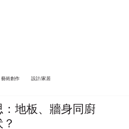
藝術創作
設計/家居
思：地板、牆身同廚
伏？