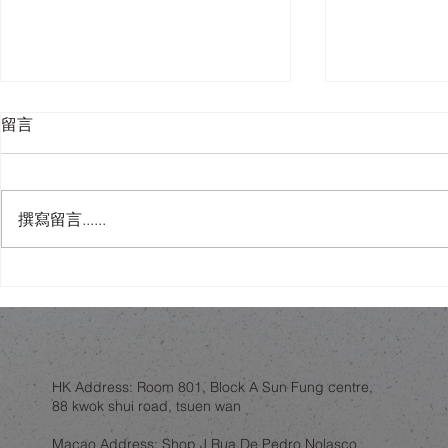
留言
撰寫留言......
木與金屬的共存：從赫爾辛基
唔使去Ida
社區中心，睇香港家居物料選
可以有「可
擇
慧？
HK Address: Room 801, Block A Sun Fung centre,
88 kwok shui road, tsuen wan
Macao Address: Shop J Rua De Pedro Nolasco