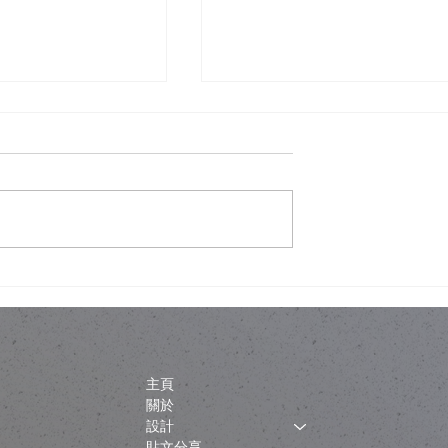
ho！香港樓底8呎都
人工智能會唔會睇穿你屋企
開合屋頂」嘅智
錯視設計作為一層誘餌
主頁
關於
設計
貼文分享