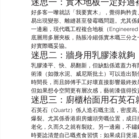
迷思一：實木地板一定好過
好多客一嚟就話「我要實木」，覺得夠矜貴
易出現變形、離縫甚至發霉嘅問題。尤其係
一邊廂，現代嘅工程複合地板（Engineer
底層用多層夾板，熱脹冷縮係實木嘅三分之
好實際嘅妥協。
迷思二：牆身用乳膠漆就夠
乳膠漆平、快、易翻新，但缺點係遮蓋力有
術漆（如微水泥、威尼斯批土）可以造出類
時間長，而且師傅手工好壞直接影響最終效
但如果想令空間更有層次感，藝術漆值得投
迷思三：廚櫃枱面用石英石
石英石（Quartz）係人造石嘅主流，密
爆裂。尤其係香港廚房爐頭旁嘅位置，成日
老化，久而久之就有裂紋。另一邊廂，不鏽
時要諗清楚自己嘅煮食習慣：如果成日煲湯