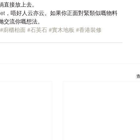
鍋直接放上去。
get，唔好人云亦云。如果你正面對緊類似嘅物料
哋交流你嘅想法。
#廚櫃枱面
#石英石
#實木地板
#香港裝修