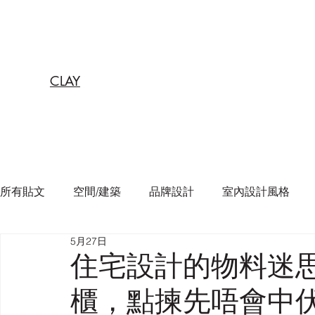
CLAY
所有貼文
空間/建築
品牌設計
室內設計風格
5月27日
住宅設計的物料迷
櫃，點揀先唔會中