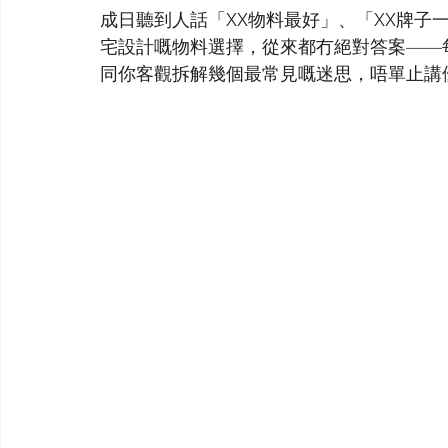
成日聽到人話「XX物料最好」、「XX牌子
宅設計嘅物料選擇，從來都冇絕對答案——
同你客觀拆解幾個最常見嘅迷思，唔單止講