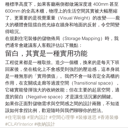
種標準高度下，如果客廳兩側都做滿深度達 400mm 甚至 
600mm 的全高木櫃，物理上的生活空間其實被大幅壓縮
了。更重要的是視覺重量（Visual Weight）的改變——龐
大的櫃體會阻擋自然光線在牆身和地面的反射，令空間變
得暗沉。
在規劃住宅裝修的儲物佈局（Storage Mapping）時，我
們通常會建議客人客觀評估以下幾點：
留白，其實是一種實用功能
工程從來都是一種取捨。造少一個櫃，換來的是每天下班
回家後，坐在梳化上不會感受到強烈的壓迫感，這本身就
是一種無形的「實用價值」。我們不會一味否定全高櫃的
作用，在玄關或走廊等過渡空間（Transitional space），
它確實能發揮強大的收納效能；但在主要的起居空間，適
度的留白（Negative space）才是讓生活沉澱的關鍵。
如果你正面對儲物需求與空間感之間的設計兩難，不知道
該如何拿捏比例，歡迎隨時與我們聊聊你的想法。
#住宅裝修
#室內設計
#空間心理學
#裝修迷思
#香港裝修
#CLAYInterior
#收納設計