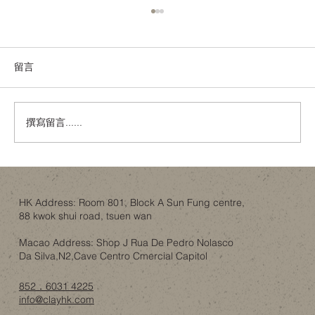
留言
撰寫留言......
唔使去Idaho！香港樓底8呎都可以有「可開
合屋頂」嘅智慧？
HK Address: Room 801, Block A Sun Fung centre,
88 kwok shui road, tsuen wan
Macao Address: Shop J Rua De Pedro Nolasco
Da Silva,N2,Cave Centro Cmercial Capitol
852．6031 4225
info@clayhk.com