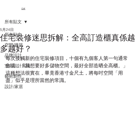
CLAY
所有貼文
5月24日
所有貼文
住宅裝修迷思拆解：全高訂造櫃真係越
空間/建築
多越好？
品牌設計
每次接觸新的住宅裝修項目，十個有九個客人第一句通常
會講：「我想要好多儲物空間，最好全部造晒全高櫃。」
室內設計風格
這種想法很實在，畢竟香港寸金尺土，將每吋空間「用
藝術創作
盡」似乎是理所當然的常識。
設計/家居