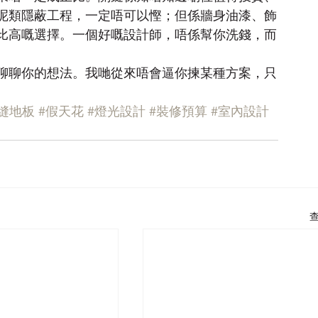
呢類隱蔽工程，一定唔可以慳；但係牆身油漆、飾
比高嘅選擇。一個好嘅設計師，唔係幫你洗錢，而
聊聊你的想法。我哋從來唔會逼你揀某種方案，只
縫地板
#假天花
#燈光設計
#裝修預算
#室內設計