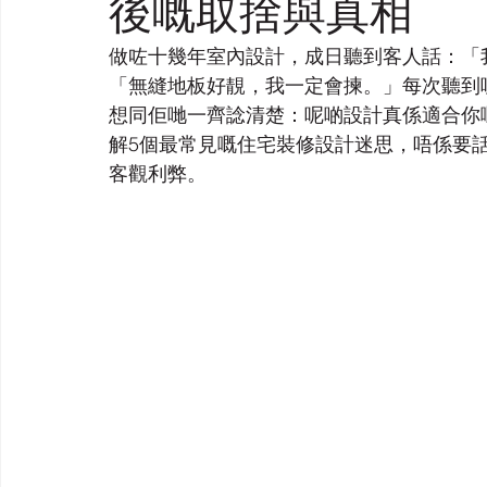
後嘅取捨與真相
做咗十幾年室內設計，成日聽到客人話：「
「無縫地板好靚，我一定會揀。」每次聽到
想同佢哋一齊諗清楚：呢啲設計真係適合你
解5個最常見嘅住宅裝修設計迷思，唔係要
客觀利弊。