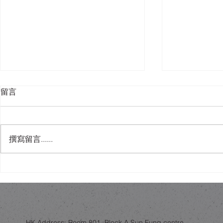
留言
撰寫留言......
木與金屬的共存：從赫爾辛基
唔使去Ida
社區中心，睇香港家居物料選
可以有「可
擇
慧？
HK Address: Room 801, Block A Sun Fung centre,