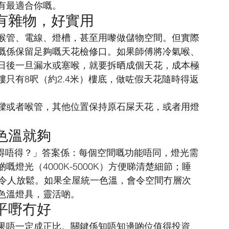
有最適合你嘅。
有雜物，好實用
喉管、電線、燈槽，甚至用嚟做儲物空間。但實際
嘅係保留足夠嘅天花檢修口。如果師傅將冷氣喉、
日後一旦漏水或塞喉，就要拆晒成個天花，成本極
只有8呎（約2.4米）樓底，做咗假天花隨時得返
樑或者喉管，其他位置保持原石屎天花，或者用燈
色溫就夠
光得唔得？」答案係：每個空間嘅功能唔同，燈光需
燈光（4000K-5000K）方便睇清楚細節；睡
0K）令人放鬆。如果全屋統一色溫，會令空間冇層次
色溫燈具，靈活啲。
平嘢冇好
果唔一定成正比。關鍵係知唔知邊啲位值得投資、