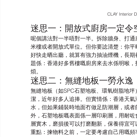
CLAY Interi
迷思一：開放式廚房一定令
呢個講法對一半唔對一半。拆除牆身、打通
米樓或者開放式單位。但你要諗清楚：你平
好快走晒出廳，就算有強力抽油煙機，長期
題係：香港好多舊樓嘅廚房來去水係明喉，
煩。
迷思二：無縫地板一勞永逸
無縫地板（如SPC石塑地板、環氧樹脂地
潔，近年好多人追捧。但實情係：香港天氣
水，但如果鋪裝時地面冇做足防潮層，或者
外，石塑地板嘅表面係一層印刷層，用耐咗
層實木，磨損後可以打磨翻新，保養得宜可
重點：揀物料之前，一定要考慮自己用嘅頻