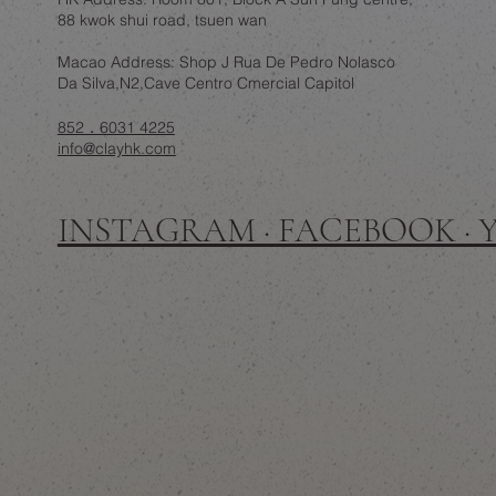
88 kwok shui road, tsuen wan
Macao Address: Shop J Rua De Pedro Nolasco
Da Silva,N2,Cave Centro Cmercial Capitol
852．6031 4225
info@clayhk.com
INSTAGRAM · FACEBOOK ·