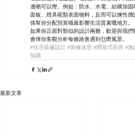
邊啲可以慳。例如：防水、水電、結構加固
面板、燈具呢類表面物料，反而可以揀性價
係幫你分配預算喺最影響生活質素嘅地方。
如果你正面對類似的設計兩難，歡迎與我們
會俾你客觀分析每條路會遇到乜嘢風景。
#住宅裝修設計
#裝修迷思
#開放式廚房
#無
知識
最新文章