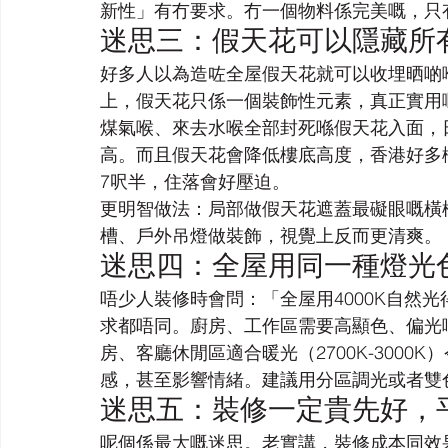
新性」有冇要求。冇一個物料係完美嘅，只
迷思三：假天花可以隱藏所
好多人以為造咗全屋假天花就可以收埋晒啲
上，假天花只係一個裝飾性元素，真正實用
煤氣喉、來去水喉全部封死喺假天花入面，
高。而且假天花會降低樓底高度，香港好多樓
7呎半，住落會好壓迫。
更明智做法：局部做假天花遮蓋最礙眼嘅橫
槽、戶外吊燈做裝飾，視覺上反而更清爽。
迷思四：全屋用同一種燈光
唔少人裝修時會問：「全屋用4000K自然
求都唔同。廚房、工作區需要高顯色、偏光啲嘅
房、客廳休閒區適合暖光（2700K-300
感，甚至影響情緒。建議用分區調光或者雙
迷思五：裝修一定貴先好，
呢個係最大嘅迷思。老實講，裝修成本同效