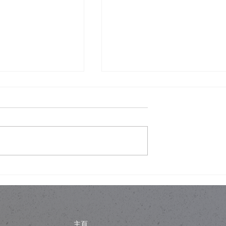
ho！香港樓底8呎都
人工智能會唔會睇穿你屋企
開合屋頂」嘅智
錯視設計作為一層誘餌
主頁