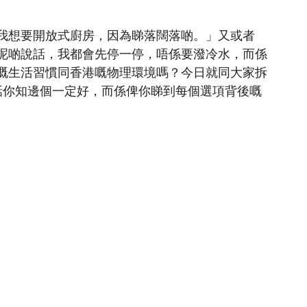
我想要開放式廚房，因為睇落闊落啲。」又或者
呢啲說話，我都會先停一停，唔係要潑冷水，而係
嘅生活習慣同香港嘅物理環境嗎？今日就同大家拆
話你知邊個一定好，而係俾你睇到每個選項背後嘅