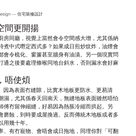
or Design — 住宅裝修設計
空間更開揚
廚房同廳，視覺上當然會令空間感大增，尤其係納
時煮中式嘢定西式多？如果成日煎炒炆炸，油煙會
都會令梳化、窗簾甚至牆身有油漬。另一個現實問
打通之後要處理條喉同地台斜水，否則漏水會好麻
，唔使煩
坪）因為表面冇縫隙，比實木地板更防水、更易清
潮濕，尤其係春天回南天，無縫地板表面雖然唔怕
師傅冇留伸縮縫，好易因為熱脹冷縮而拱起。另
會磨蝕，到時要成屋換過。反而傳統木地板或者多
以用幾十年。
率、有冇寵物、會唔會成日拖地，同埋你對「可翻