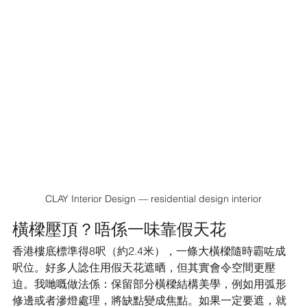
CLAY Interior Design — residential design interior
橫樑壓頂？唔係一味靠假天花
香港樓底標準得8呎（約2.4米），一條大橫樑隨時霸咗成
呎位。好多人諗住用假天花遮晒，但其實會令空間更壓
迫。我哋嘅做法係：保留部分橫樑結構美學，例如用弧形
修邊或者滲燈處理，將缺點變成焦點。如果一定要遮，就