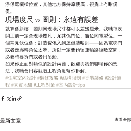
淨係遮橫樑位置，其他地方保持原樓底，視覺上冇咁侷
促。
現場度尺 vs 圖則：永遠有誤差
就算係新樓，圖則同現場尺寸都可以差幾厘米。我哋每次
開工前一定會現場覆尺，尤其係門位、窗位同電掣位。一
個常見伏位係：訂造傢俬入到屋但裝唔到——因為電梯門
或者走廊轉角位太窄。所以一定要預留運輸路徑嘅空間，
必要時要拆門或者用吊船。
如果你正面對類似的設計兩難，歡迎與我們聊聊你的想
法，我哋會用客觀嘅工程角度幫你拆解。
#住宅室內設計
#裝修攻略
#結構限制
#香港裝修
#設計過
程
#真實地盤
#工程對策
#室內設計tips
查看全部
最新文章