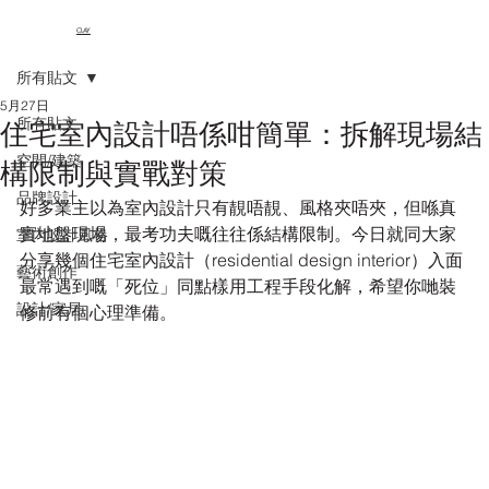
CLAY
所有貼文
5月27日
所有貼文
住宅室內設計唔係咁簡單：拆解現場結
空間/建築
構限制與實戰對策
品牌設計
好多業主以為室內設計只有靚唔靚、風格夾唔夾，但喺真
實地盤現場，最考功夫嘅往往係結構限制。今日就同大家
室內設計風格
分享幾個住宅室內設計（residential design interior）入面
藝術創作
最常遇到嘅「死位」同點樣用工程手段化解，希望你哋裝
設計/家居
修前有個心理準備。