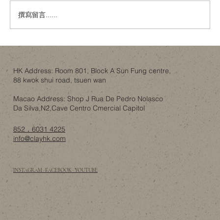
撰寫留言......
Billy 書櫃改造，最難搞嘅唔係書櫃，而係
一家人嘅共識
HK Address: Room 801, Block A Sun Fung centre,
88 kwok shui road, tsuen wan
Macao Address: Shop J Rua De Pedro Nolasco
Da Silva,N2,Cave Centro Cmercial Capitol
852．6031 4225
info@clayhk.com
INSTAGRAM · FACEBOOK · YOUTUBE