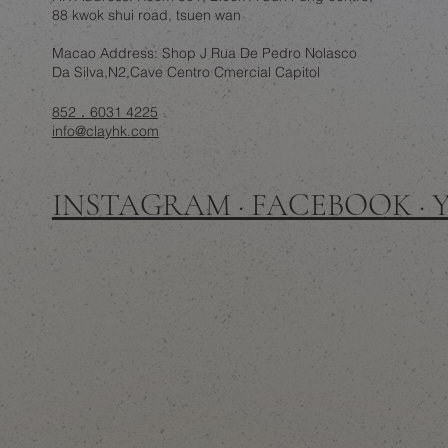
88 kwok shui road, tsuen wan
Macao Address: Shop J Rua De Pedro Nolasco
Da Silva,N2,Cave Centro Cmercial Capitol
852．6031 4225
info@clayhk.com
INSTAGRAM · FACEBOOK ·