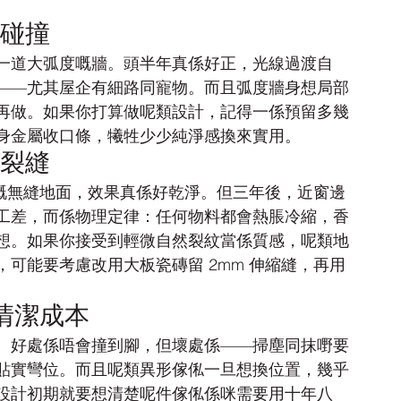
常碰撞
一道大弧度嘅牆。頭半年真係好正，光線過渡自
——尤其屋企有細路同寵物。而且弧度牆身想局部
再做。如果你打算做呢類設計，記得一係預留多幾
身金屬收口條，犧牲少少純淨感換來實用。
縮裂縫
泥嘅無縫地面，效果真係好乾淨。但三年後，近窗邊
工差，而係物理定律：任何物料都會熱脹冷縮，香
想。如果你接受到輕微自然裂紋當係質感，呢類地
可能要考慮改用大板瓷磚留 2mm 伸縮縫，再用
。
清潔成本
。好處係唔會撞到腳，但壞處係——掃塵同抹嘢要
貼實彎位。而且呢類異形傢俬一旦想換位置，幾乎
設計初期就要想清楚呢件傢俬係咪需要用十年八