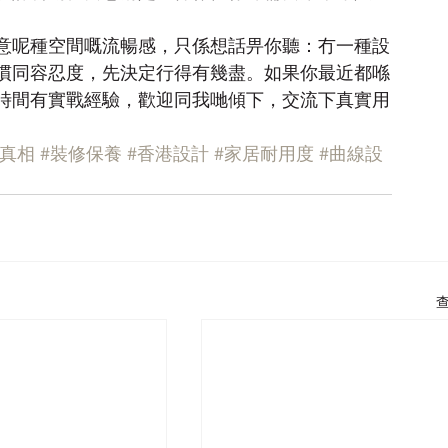
意呢種空間嘅流暢感，只係想話畀你聽：冇一種設
慣同容忍度，先決定行得有幾盡。如果你最近都喺
時間有實戰經驗，歡迎同我哋傾下，交流下真實用
計真相
#裝修保養
#香港設計
#家居耐用度
#曲線設