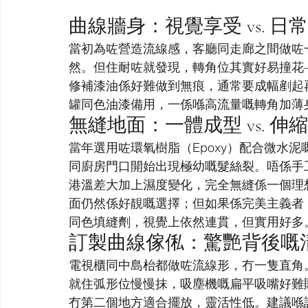
曲線牆身：視覺享受 vs. 日
當初為咗營造流線感，客廳同走廊之間做咗
然。但住耐咗就發現，轉角位其實好易撞花
修補漆油係好難做到無痕，通常要成幅剷起
罐同色油漆備用，一係喺高流量嘅轉角加薄
無縫地面：一體成型 vs. 伸
當年選用咗環氧樹脂（Epoxy）配合微水
同廚房門口開始出現極幼嘅髮絲裂。唔係手
港溫差大加上濕度變化，完全無縫係一個理
面仍然係好靚嘅選擇；但如果係完美主義者，
同色填縫劑，視覺上依然連貫，但實用好多
訂製曲線傢俬：驚艷背後嘅
電視櫃同中島枱都做咗流線形，冇一隻直角
就住弧形位慢慢抹，吸塵機嘅扁平吸嘴好難
冇第二個地方適合擺放，靈活性低。建議喺