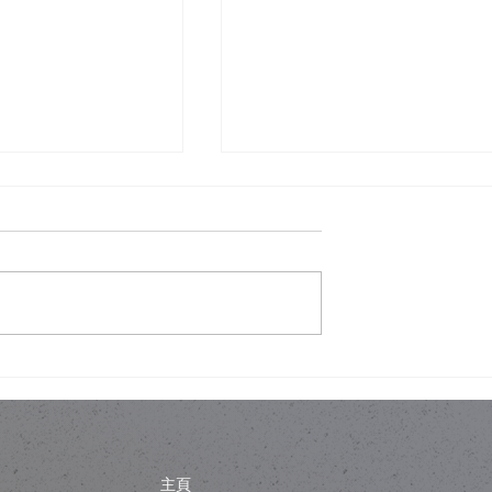
唔會睇穿你屋企？
舊樓翻新，唔一定係拆咗重
為一層誘餌
練：結構限制下的設計取捨
主頁