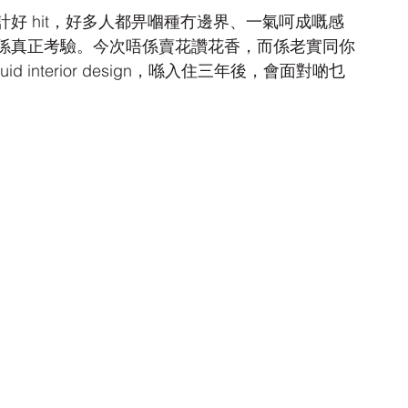
好 hit，好多人都畀嗰種冇邊界、一氣呵成嘅感
係真正考驗。今次唔係賣花讚花香，而係老實同你
 interior design，喺入住三年後，會面對啲乜