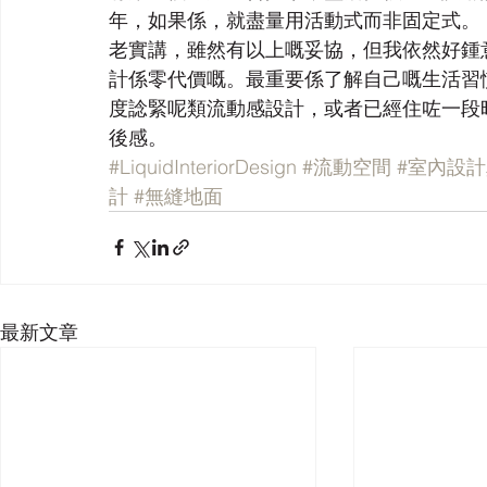
年，如果係，就盡量用活動式而非固定式。
老實講，雖然有以上嘅妥協，但我依然好鍾
計係零代價嘅。最重要係了解自己嘅生活習
度諗緊呢類流動感設計，或者已經住咗一段
後感。
#LiquidInteriorDesign
#流動空間
#室內設
計
#無縫地面
最新文章