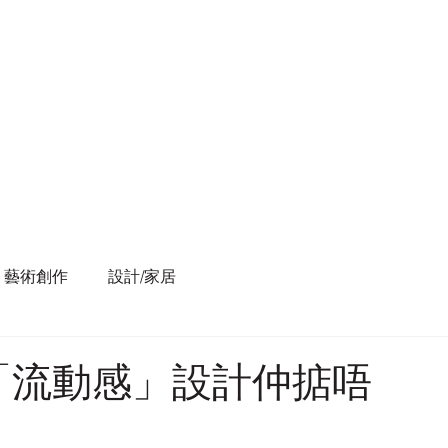
藝術創作
設計/家居
「流動感」設計仲掂唔