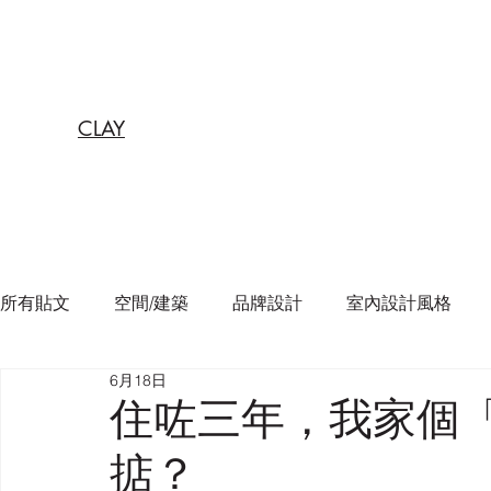
CLAY
所有貼文
空間/建築
品牌設計
室內設計風格
6月18日
住咗三年，我家個
掂？