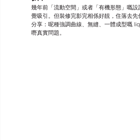
幾年前「流動空間」或者「有機形態」嘅設計
覺吸引。但裝修完影完相係好靚，住落去先
分享：呢種強調曲線、無縫、一體成型嘅 liquid
嘢真實問題。