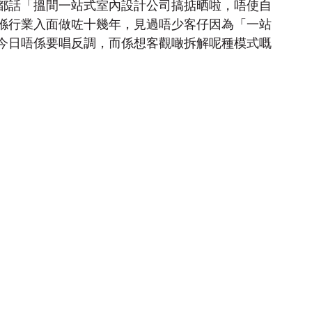
都話「搵間一站式室內設計公司搞掂晒啦，唔使自
喺行業入面做咗十幾年，見過唔少客仔因為「一站
今日唔係要唱反調，而係想客觀噉拆解呢種模式嘅