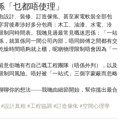
係「乜都唔使理」
由設計、裝修、訂造傢俬、甚至家電軟裝全部包
字背後牽涉好多分包商：木工、油漆、水電、冷
限制同時間表。我哋見過最常見嘅迷思係：「一站
係，就算係同一間公司內部，唔同師傅之間都有交
乾燥時間唔夠就上櫃，呢啲物理限制唔會因為「一
留意佢哋有冇自己嘅工程團隊（唔係外判），以及
限制同風險。唔好被「一站式」三個字蒙蔽而忽略
聊聊你的想法——我哋由細節開始，幫你搵出最合
#設計真相
#工程協調
#訂造傢俬
#空間心理學