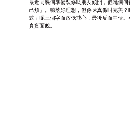
最近同幾個準備裝修嘅朋友傾開，佢哋個個
己煩」。聽落好理想，但係咪真係咁完美？
式」呢三個字而放低戒心，最後反而中伏。
真實面貌。