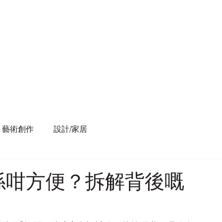
藝術創作
設計/家居
係咁方便？拆解背後嘅