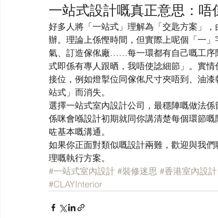
一站式設計嘅真正意思：唔
好多人將「一站式」理解為「交匙方案」，
辦。理論上係慳時間，但實際上呢個「一」
氣、訂造傢俬廠……每一環都有自己嘅工序
式即係有專人跟晒，我唔使諗細節」。實情
接位，例如燈掣位同傢俬尺寸夾唔到、油漆
站式」而消失。
選擇一站式室內設計公司，最穩陣嘅做法係
係咪會喺設計初期就同你講清楚每個環節嘅
咗基本嘅溝通。
如果你正面對類似嘅設計兩難，歡迎與我們
理嘅執行方案。
#一站式室內設計
#裝修迷思
#香港室內設計
#CLAYInterior