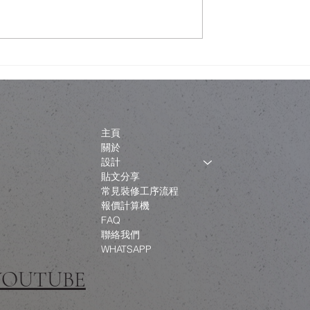
唔會睇穿你屋企？
舊樓翻新，唔一定係拆咗重
為一層誘餌
練：結構限制下的設計取捨
主頁
關於
設計
貼文分享
常見裝修工序流程
報價計算機
FAQ
聯絡我們
WHATSAPP
 YOUTUBE