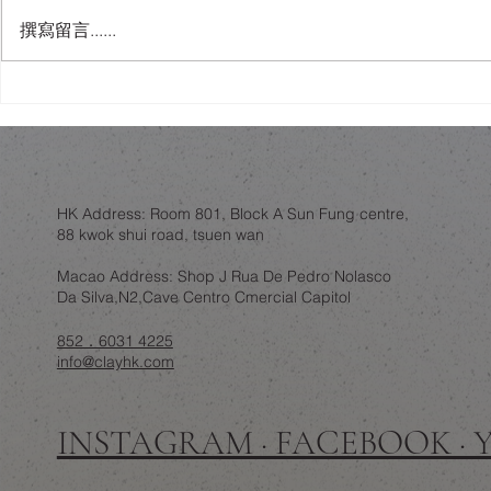
撰寫留言......
唔使去Idaho！香港樓底8呎都
人工智能會
可以有「可開合屋頂」嘅智
錯視設計作
慧？
HK Address: Room 801, Block A Sun Fung centre,
88 kwok shui road, tsuen wan
Macao Address: Shop J Rua De Pedro Nolasco
Da Silva,N2,Cave Centro Cmercial Capitol
852．6031 4225
info@clayhk.com
INSTAGRAM · FACEBOOK ·