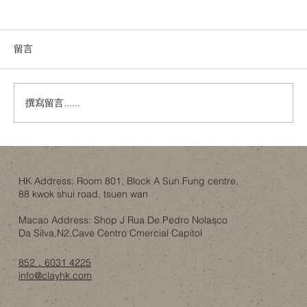
留言
撰寫留言......
金色內櫳、經典建築與「文化破壞」：翻
新工程如何不淪為政治騷？
HK Address: Room 801, Block A Sun Fung centre,
88 kwok shui road, tsuen wan
Macao Address: Shop J Rua De Pedro Nolasco
Da Silva,N2,Cave Centro Cmercial Capitol
852．6031 4225
info@clayhk.com