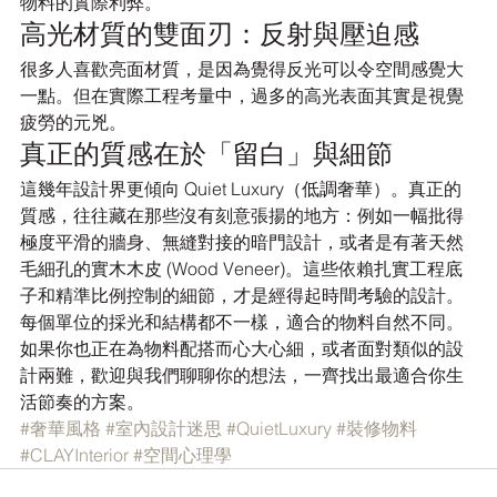
物料的實際利弊。
高光材質的雙面刃：反射與壓迫感
很多人喜歡亮面材質，是因為覺得反光可以令空間感覺大
一點。但在實際工程考量中，過多的高光表面其實是視覺
疲勞的元兇。
真正的質感在於「留白」與細節
這幾年設計界更傾向 Quiet Luxury（低調奢華）。真正的
質感，往往藏在那些沒有刻意張揚的地方：例如一幅批得
極度平滑的牆身、無縫對接的暗門設計，或者是有著天然
毛細孔的實木木皮 (Wood Veneer)。這些依賴扎實工程底
子和精準比例控制的細節，才是經得起時間考驗的設計。
每個單位的採光和結構都不一樣，適合的物料自然不同。
如果你也正在為物料配搭而心大心細，或者面對類似的設
計兩難，歡迎與我們聊聊你的想法，一齊找出最適合你生
活節奏的方案。
#奢華風格
#室內設計迷思
#QuietLuxury
#裝修物料
#CLAYInterior
#空間心理學