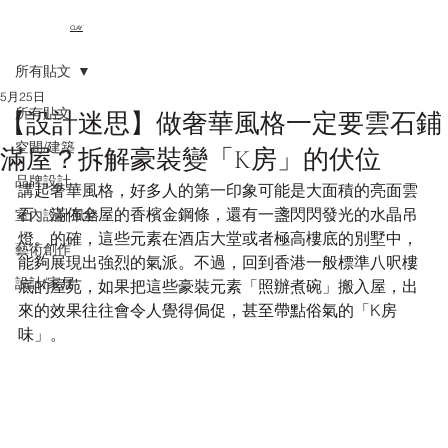
CLAY
所有貼文
5月25日
所有貼文
【設計迷思】做奢華風格一定要雲石鋪
空間/建築
滿屋？拆解豪裝變「K房」的伏位
品牌設計
講起奢華風格，好多人的第一印象可能是大面積的亮面雲
石、滿佈全屋的香檳金鋼條，還有一盞閃閃發光的水晶吊
室內設計風格
燈。的確，這些元素在酒店大堂或者極高樓底的別墅中，
藝術創作
能夠展現出強烈的氣派。不過，回到香港一般標準八呎樓
設計/家居
底的屋苑，如果把這些豪裝元素「照辦煮碗」搬入屋，出
來的效果往往會令人覺得侷促，甚至帶點俗氣的「K房
味」。