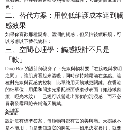
覺效果。但在香港這種亞熱帶潮濕氣候，它卻是個麻煩角
色：
二、替代方案：用較低維護成本達到觸
感效果
如果你喜歡那種親膚、溫潤的觸感，但又怕後續麻煩，可
以考慮以下替代物料：
三、空間心理學：觸感設計不只是
「軟」
Dive Bar 的設計師說穿了：光線與物料要「在傍晚與黎明
之間」，讓肌膚看起來溫暖，同時保持雞尾酒在焦點。這
種對光線與質感的控制，比單純用天鵝絨更關鍵。在香港
的細單位，用柔和間接光搭配絨面或磨砂表面（如絲絨窗
簾、啞光木紋），已經可以營造出類似的沉浸感，而不必
冒著發霉風險去鋪滿天鵝絨。
結語
設計沒有標準答案，每種物料都有它的美與痛。天鵝絨不
是不能用，而是要知道它的脾氣——如果決定要用，就要