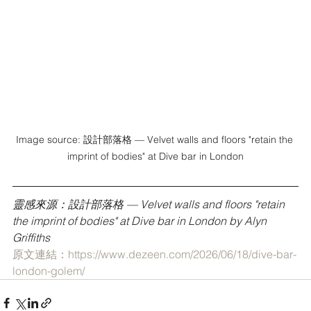
Image source: 設計部落格 — Velvet walls and floors "retain the 
imprint of bodies" at Dive bar in London
靈感來源：設計部落格 — Velvet walls and floors "retain 
the imprint of bodies" at Dive bar in London by Alyn 
Griffiths
原文連結：https://www.dezeen.com/2026/06/18/dive-bar-
london-golem/