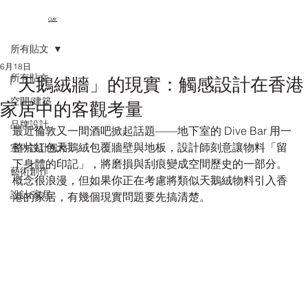
CLAY
所有貼文
6月18日
所有貼文
「天鵝絨牆」的現實：觸感設計在香港
空間/建築
家居中的客觀考量
品牌設計
最近倫敦又一間酒吧掀起話題——地下室的 Dive Bar 用一
整片紅色天鵝絨包覆牆壁與地板，設計師刻意讓物料「留
室內設計風格
下身體的印記」，將磨損與刮痕變成空間歷史的一部分。
藝術創作
概念很浪漫，但如果你正在考慮將類似天鵝絨物料引入香
設計/家居
港的家居，有幾個現實問題要先搞清楚。