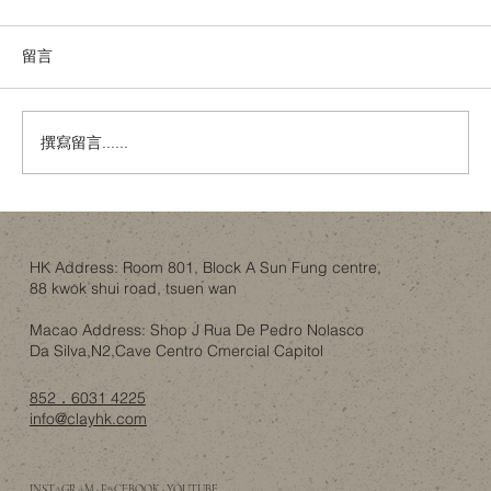
留言
撰寫留言......
Billy 書櫃改造，最難搞嘅唔係書櫃，而係
一家人嘅共識
HK Address: Room 801, Block A Sun Fung centre,
88 kwok shui road, tsuen wan
Macao Address: Shop J Rua De Pedro Nolasco
Da Silva,N2,Cave Centro Cmercial Capitol
852．6031 4225
info@clayhk.com
INSTAGRAM · FACEBOOK · YOUTUBE