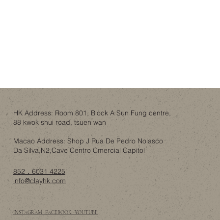
HK Address: Room 801, Block A Sun Fung centre,
88 kwok shui road, tsuen wan
Macao Address: Shop J Rua De Pedro Nolasco
Da Silva,N2,Cave Centro Cmercial Capitol
852．6031 4225
info@clayhk.com
INSTAGRAM · FACEBOOK · YOUTUBE