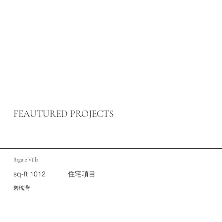
FEAUTURED PROJECTS
Baguio Villa
sq-ft 1012
住宅項目
碧瑤灣